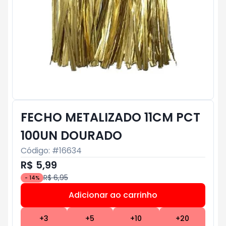
FECHO METALIZADO 11CM PCT
100UN DOURADO
Código: #
16634
R$ 5,99
R$ 6,95
-
14
%
Adicionar ao carrinho
Subtotal:
R$ 0
+
3
+
5
+
10
+
20