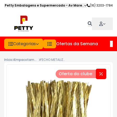
Petty Embalagens e Supermercado
-
Av Marechal Deodoro
(16) 3203-1784
,
Jabot
Categorias
Ofertas da Semana
Hor
Início
Empacotamento
FECHO METALIZADO 11CM PCT 100UN DOURADO
Oferta do clube