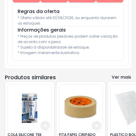
Regras da oferta
* Oferta válida até 31/08/2026, ou enquanto durarem 
os estoques.
Informações gerais
* Preços de produtos pesáveis podem sofrer variação 
de acordo com o peso;

* Sujeito à disponibilidade de estoque;

* Imagem meramente ilustrativa;
Produtos similares
Ver mais
Add
Add
+
3
+
5
+
10
+
3
+
5
+
10
COLA SILICONE TEK
FITA PAPEL CREPADO
PLASTICO BO