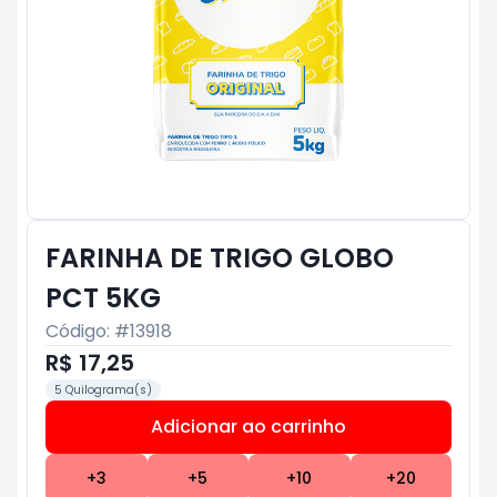
FARINHA DE TRIGO GLOBO
PCT 5KG
Código: #
13918
R$ 17,25
5 Quilograma(s)
Adicionar ao carrinho
Subtotal:
R$ 0
+
3
+
5
+
10
+
20