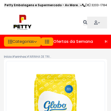
Petty Embalagens e Supermercado
-
Av Marechal Deodoro
(16) 3203-1784
,
Jabot
Categorias
Ofertas da Semana
Hor
Início
Farinhas
FARINHA DE TRIGO GLOBO PCT 5KG