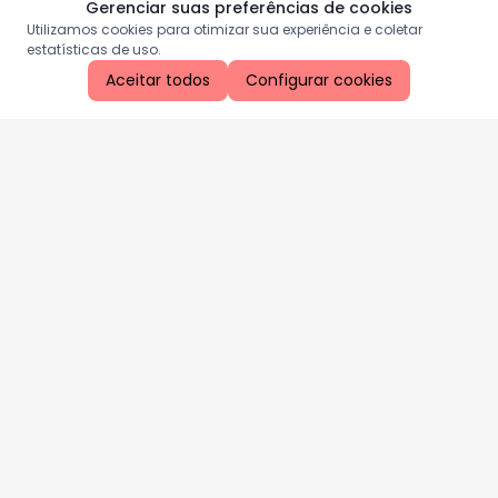
Gerenciar suas preferências de cookies
Utilizamos cookies para otimizar sua experiência e coletar
estatísticas de uso.
Aceitar todos
Configurar cookies
Aproveite as nossas promoções!
Cadastre seu e-mail e receba ofertas exclusivas.
QUERO RECEBER