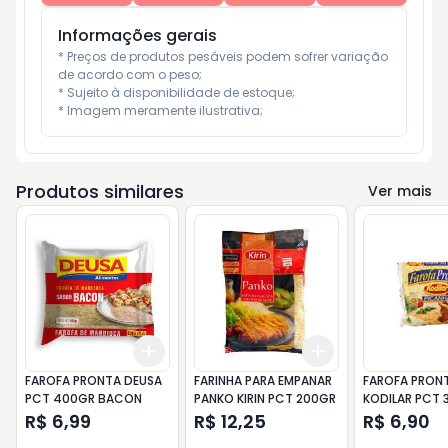
Informações gerais
* Preços de produtos pesáveis podem sofrer variação 
de acordo com o peso;

* Sujeito à disponibilidade de estoque;

* Imagem meramente ilustrativa;
Produtos similares
Ver mais
Add
Add
+
3
+
5
+
10
+
3
+
5
+
10
FAROFA PRONTA DEUSA
FARINHA PARA EMPANAR
FAROFA PRON
PCT 400GR BACON
PANKO KIRIN PCT 200GR
KODILAR PCT 
PICANHA
R$ 6,99
R$ 12,25
R$ 6,90