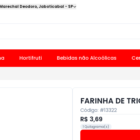
 Marechal Deodoro
,
Jaboticabal
-
SP
na
Hortifruti
Bebidas não Alcoólicas
Cer
FARINHA DE TR
Código: #
13322
R$ 3,69
1 Quilograma(s)