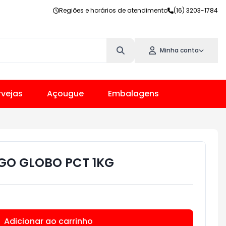
Regiões e horários de atendimento
(16) 3203-1784
Minha conta
vejas
Açougue
Embalagens
IGO GLOBO PCT 1KG
Adicionar ao carrinho
Subtotal:
R$ 0,00