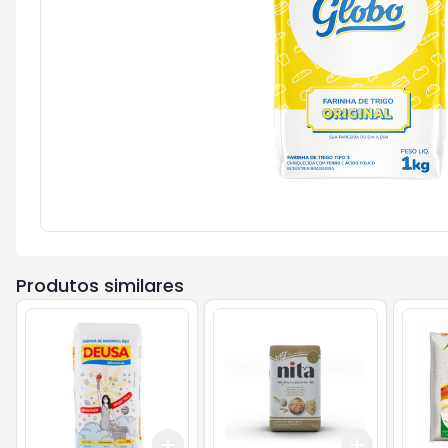
Produtos similares
Add
Add
+
3
+
5
+
10
+
3
+
5
+