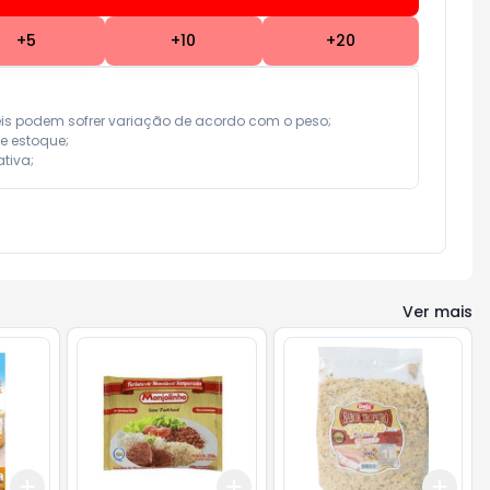
+
5
+
10
+
20
eis podem sofrer variação de acordo com o peso;

e estoque;

tiva;
Ver mais
Add
Add
Add
+
3
+
5
+
10
+
3
+
5
+
10
+
3