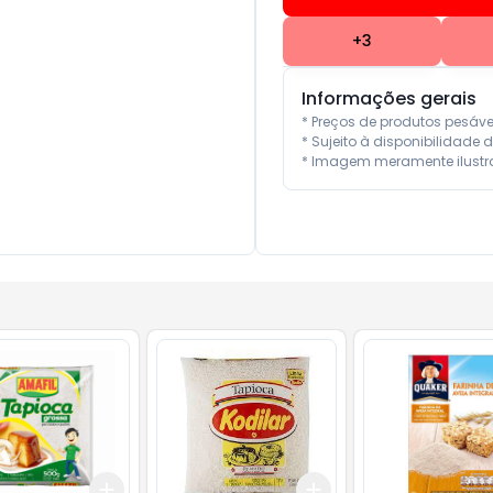
+
3
Informações gerais
* Preços de produtos pesáv
* Sujeito à disponibilidade d
* Imagem meramente ilustra
Add
Add
10
+
3
+
5
+
10
+
3
+
5
+
10