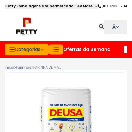
Petty Embalagens e Supermercado
-
Av Marechal Deodoro
(16) 3203-1784
,
Jabot
Categorias
Ofertas da Semana
Hor
Início
Farinhas
FARINHA DE MANDIOCA DEUSA BIJU PCT 1KG