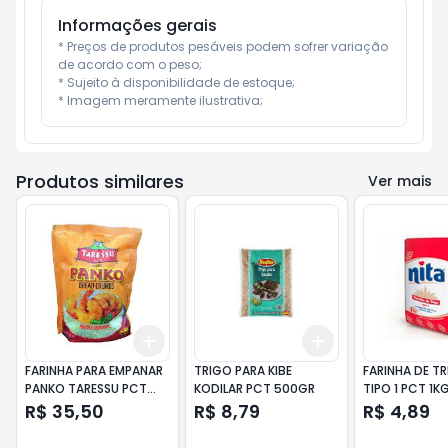
Informações gerais
* Preços de produtos pesáveis podem sofrer variação 
de acordo com o peso;

* Sujeito à disponibilidade de estoque;

* Imagem meramente ilustrativa;
Produtos similares
Ver mais
Add
Add
+
3
+
5
+
10
+
3
+
5
+
10
FARINHA PARA EMPANAR
TRIGO PARA KIBE
FARINHA DE TR
PANKO TARESSU PCT
KODILAR PCT 500GR
TIPO 1 PCT 1K
1KG
R$ 35,50
R$ 8,79
R$ 4,89