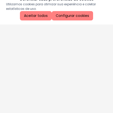
Utilizamos cookies para otimizar sua experiência e coletar
estatísticas de uso.
Aceitar todos
Configurar cookies
Aproveite as nossas promoções!
Cadastre seu e-mail e receba ofertas exclusivas.
QUERO RECEBER