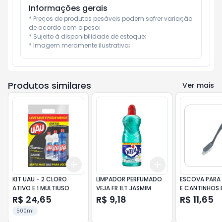
Informações gerais
* Preços de produtos pesáveis podem sofrer variação 
de acordo com o peso;

* Sujeito à disponibilidade de estoque;

* Imagem meramente ilustrativa;
Produtos similares
Ver mais
Add
Add
+
3
+
5
+
10
+
3
+
5
+
10
KIT UAU - 2 CLORO
LIMPADOR PERFUMADO
ESCOVA PARA
ATIVO E 1 MULTIUSO
VEJA FR 1LT JASMIM
E CANTINHOS 
R$ 24,65
R$ 9,18
R$ 11,65
500ml