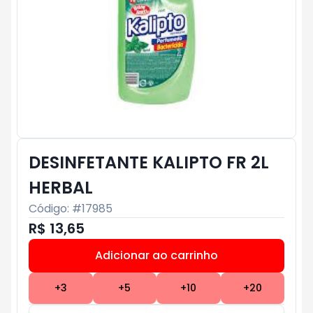
DESINFETANTE KALIPTO FR 2L
HERBAL
Código: #
17985
R$ 13,65
Adicionar ao carrinho
Subtotal:
R$ 0
+
3
+
5
+
10
+
20