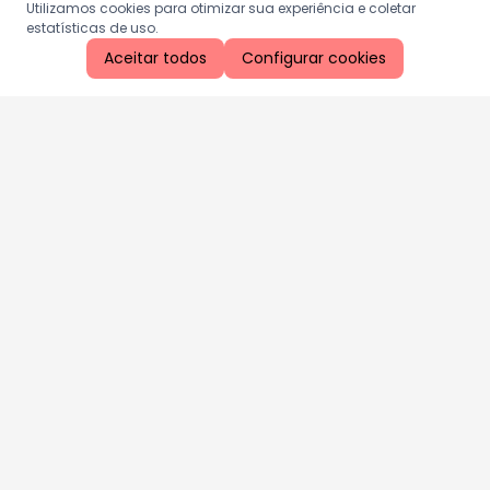
Utilizamos cookies para otimizar sua experiência e coletar
estatísticas de uso.
Aceitar todos
Configurar cookies
Aproveite as nossas promoções!
Cadastre seu e-mail e receba ofertas exclusivas.
QUERO RECEBER