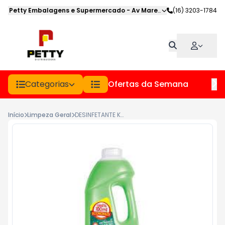
Petty Embalagens e Supermercado
-
Av Marechal Deodoro
(16) 3203-1784
,
Jabot
Categorias
Ofertas da Semana
Hor
Início
Limpeza Geral
DESINFETANTE KALIPTO FR 2L HERBAL