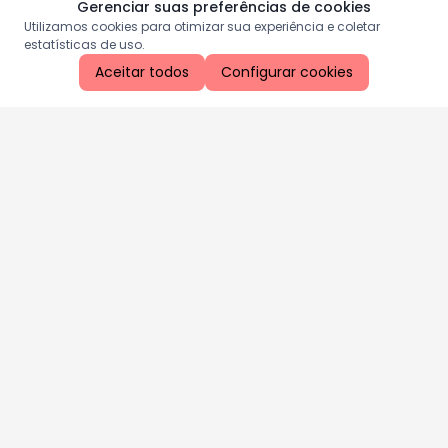
Gerenciar suas preferências de cookies
Utilizamos cookies para otimizar sua experiência e coletar
estatísticas de uso.
Aceitar todos
Configurar cookies
Aproveite as nossas promoções!
Cadastre seu e-mail e receba ofertas exclusivas.
QUERO RECEBER