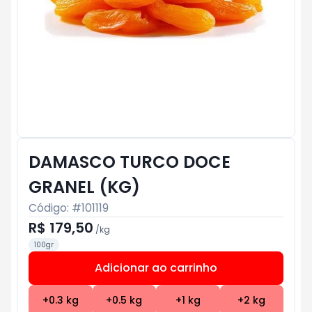
DAMASCO TURCO DOCE
GRANEL (KG)
Código: #
101119
R$ 179,50
/
kg
100gr
Adicionar ao carrinho
Subtotal:
R$ 0
+
0.3
kg
+
0.5
kg
+
1
kg
+
2
kg