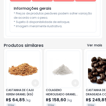
Informações gerais
* Preços de produtos pesáveis podem sofrer variação 
de acordo com o peso;

* Sujeito à disponibilidade de estoque;

* Imagem meramente ilustrativa;
Produtos similares
Ver mais
Add
Add
+
0.3
kg
+
0.5
kg
+
0.3
kg
+
0.5
kg
CASTANHA DE CAJU
COLAGENO
CASTANHA DE
XEREM GRANEL (KG)
HIDROLISADO GRANEL
DRAGEADA C
(KG)
CHOCOLATE G
R$ 64,85
R$ 158,60
R$ 249,8
/
kg
/
kg
(KG)
100gr
100gr
100gr