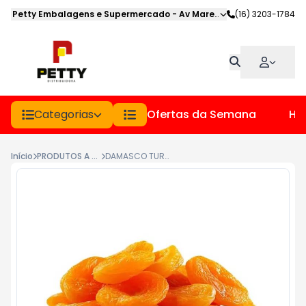
Petty Embalagens e Supermercado
-
Av Marechal Deodoro
(16) 3203-1784
,
Jabot
Categorias
Ofertas da Semana
Hor
Início
PRODUTOS A GRANEL
DAMASCO TURCO DOCE GRANEL (KG)