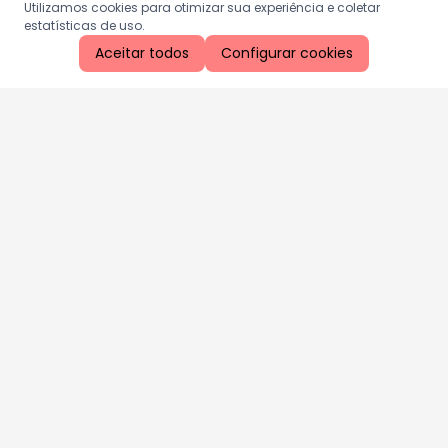
Utilizamos cookies para otimizar sua experiência e coletar
estatísticas de uso.
Aceitar todos
Configurar cookies
Aproveite as nossas promoções!
Cadastre seu e-mail e receba ofertas exclusivas.
QUERO RECEBER