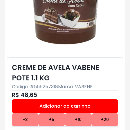
CREME DE AVELA VABENE
POTE 1.1 KG
Código: #
556257318
Marca:
VABENE
R$ 48,65
Adicionar ao carrinho
Subtotal:
R$ 0
+
3
+
5
+
10
+
20