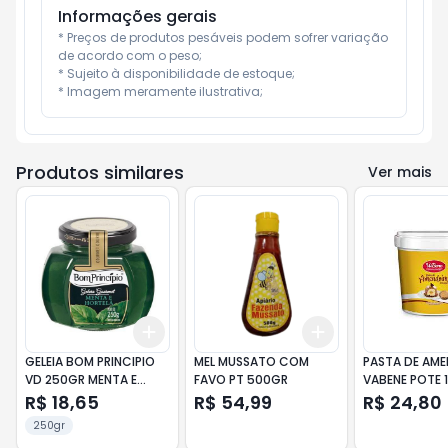
Informações gerais
* Preços de produtos pesáveis podem sofrer variação 
de acordo com o peso;

* Sujeito à disponibilidade de estoque;

* Imagem meramente ilustrativa;
Produtos similares
Ver mais
Add
Add
+
3
+
5
+
10
+
3
+
5
+
10
GELEIA BOM PRINCIPIO
MEL MUSSATO COM
PASTA DE AM
VD 250GR MENTA E
FAVO PT 500GR
VABENE POTE 
HORTELA
R$ 18,65
R$ 54,99
R$ 24,80
250gr