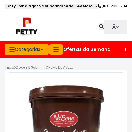
Petty Embalagens e Supermercado
-
Av Marechal Deodoro
(16) 3203-1784
,
Jabot
Categorias
Ofertas da Semana
Hor
Início
Doces E Sobremesas
CREME DE AVELA VABENE POTE 1.1 KG