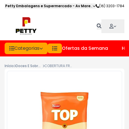
Petty Embalagens e Supermercado
-
Av Marechal Deodoro
(16) 3203-1784
,
Jabot
Categorias
Ofertas da Semana
Hor
Início
Doces E Sobremesas
COBERTURA FRACIONADA TOP PCT 1.010KG BRANCA