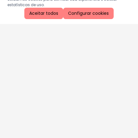
estatísticas de uso.
Aceitar todos
Configurar cookies
Aproveite as nossas promoções!
Cadastre seu e-mail e receba ofertas exclusivas.
QUERO RECEBER