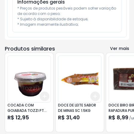
Informações gerais
* Preços de produtos pesáveis podem sofrer variação 
de acordo com o peso;

* Sujeito à disponibilidade de estoque;

* Imagem meramente ilustrativa;
Produtos similares
Ver mais
Add
Add
+
3
+
5
+
10
+
3
+
5
+
10
COCADA COM
DOCE DE LEITE SABOR
DOCE BIRO BI
GOIABADA TOZZI PT
DE MINAS SC 1.5KG
RAPADURA PU
300GR
R$ 12,95
R$ 31,40
R$ 8,99
/
u