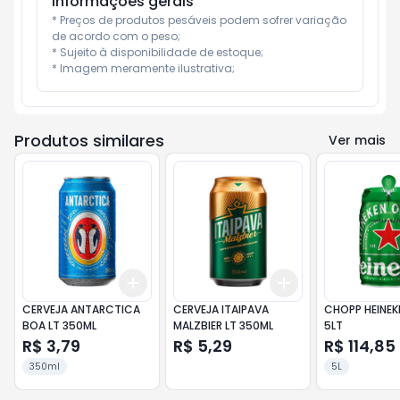
Informações gerais
* Preços de produtos pesáveis podem sofrer variação 
de acordo com o peso;

* Sujeito à disponibilidade de estoque;

* Imagem meramente ilustrativa;
Produtos similares
Ver mais
Add
Add
+
3
+
5
+
10
+
3
+
5
+
10
CERVEJA ANTARCTICA
CERVEJA ITAIPAVA
CHOPP HEINEK
BOA LT 350ML
MALZBIER LT 350ML
5LT
R$ 3,79
R$ 5,29
R$ 114,85
350ml
5L