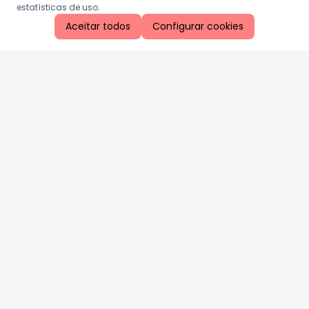
estatísticas de uso.
Aceitar todos
Configurar cookies
Aproveite as nossas promoções!
Cadastre seu e-mail e receba ofertas exclusivas.
QUERO RECEBER