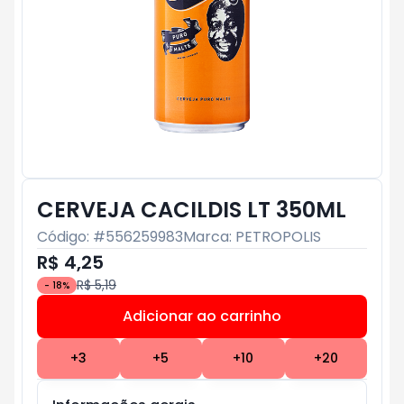
CERVEJA CACILDIS LT 350ML
Código: #
556259983
Marca:
PETROPOLIS
R$ 4,25
R$ 5,19
-
18
%
Adicionar ao carrinho
Subtotal:
R$ 0
+
3
+
5
+
10
+
20