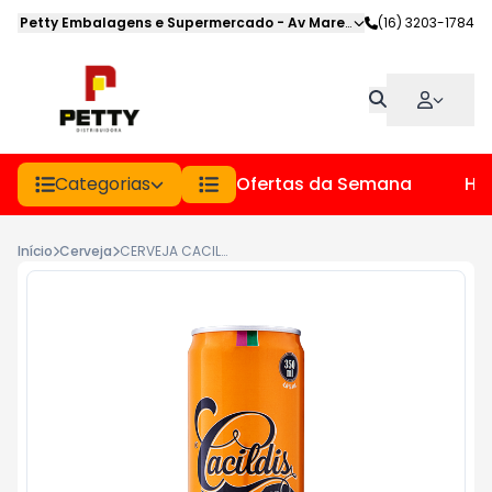
Petty Embalagens e Supermercado
-
Av Marechal Deodoro
(16) 3203-1784
,
Jabot
Categorias
Ofertas da Semana
Hor
Início
Cerveja
CERVEJA CACILDIS LT 350ML