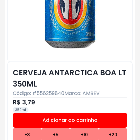
CERVEJA ANTARCTICA BOA LT
350ML
Código: #
556259840
Marca:
AMBEV
R$ 3,79
350ml
Adicionar ao carrinho
Subtotal:
R$ 0
+
3
+
5
+
10
+
20