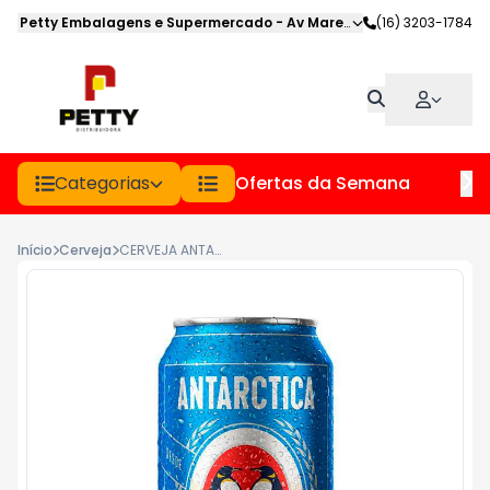
Petty Embalagens e Supermercado
-
Av Marechal Deodoro
(16) 3203-1784
,
Jabot
Categorias
Ofertas da Semana
Hor
Início
Cerveja
CERVEJA ANTARCTICA BOA LT 350ML