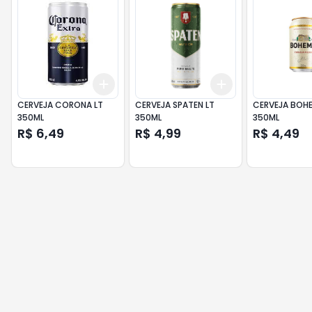
Add
Add
+
3
+
5
+
10
+
3
+
5
+
10
CERVEJA CORONA LT
CERVEJA SPATEN LT
CERVEJA BOHE
350ML
350ML
350ML
R$ 6,49
R$ 4,99
R$ 4,49