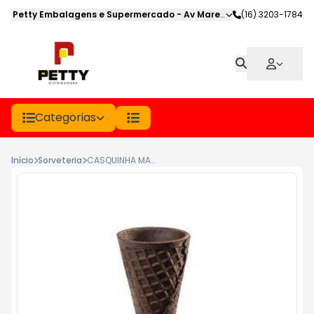
Petty Embalagens e Supermercado
-
Av Marechal Deodoro
(16) 3203-1784
,
Jabot
Categorias
Início
Sorveteria
CASQUINHA MARVI BISCOITO DOCE BLACK PCT 10UN