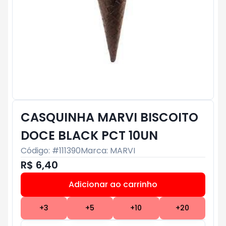
CASQUINHA MARVI BISCOITO
DOCE BLACK PCT 10UN
Código: #
111390
Marca:
MARVI
R$ 6,40
Adicionar ao carrinho
Subtotal:
R$ 0
+
3
+
5
+
10
+
20