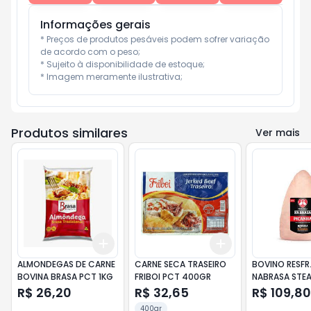
Informações gerais
* Preços de produtos pesáveis podem sofrer variação 
de acordo com o peso;

* Sujeito à disponibilidade de estoque;

* Imagem meramente ilustrativa;
Produtos similares
Ver mais
Add
Add
+
3
+
5
+
10
+
3
+
5
+
10
ALMONDEGAS DE CARNE
CARNE SECA TRASEIRO
BOVINO RESFR
BOVINA BRASA PCT 1KG
FRIBOI PCT 400GR
NABRASA STE
(KG)
R$ 26,20
R$ 32,65
R$ 109,80
400gr