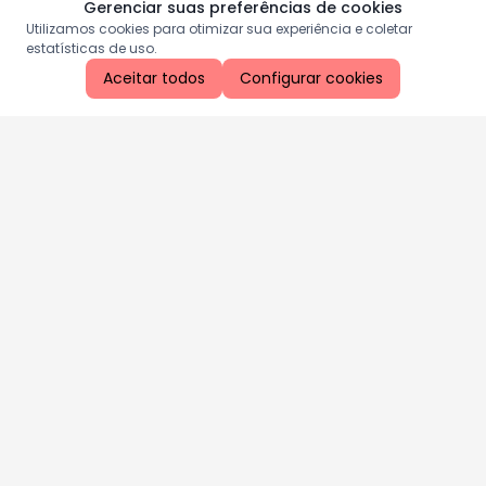
Gerenciar suas preferências de cookies
Utilizamos cookies para otimizar sua experiência e coletar
estatísticas de uso.
Aceitar todos
Configurar cookies
Aproveite as nossas promoções!
Cadastre seu e-mail e receba ofertas exclusivas.
QUERO RECEBER