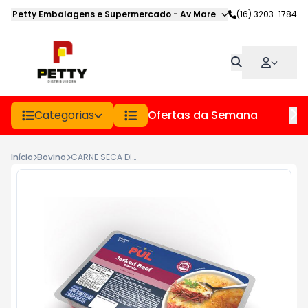
Petty Embalagens e Supermercado
-
Av Marechal Deodoro
(16) 3203-1784
,
Jabot
Categorias
Ofertas da Semana
Hor
Início
Bovino
CARNE SECA DIANTEIRO PUL PCT 400GR