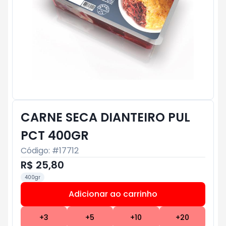
CARNE SECA DIANTEIRO PUL
PCT 400GR
Código: #
17712
R$ 25,80
400gr
Adicionar ao carrinho
Subtotal:
R$ 0
+
3
+
5
+
10
+
20