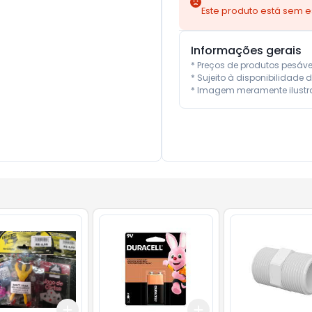
Este produto está sem 
Informações gerais
* Preços de produtos pesáv
* Sujeito à disponibilidade d
* Imagem meramente ilustra
Add
Add
10
+
3
+
5
+
10
+
3
+
5
+
10