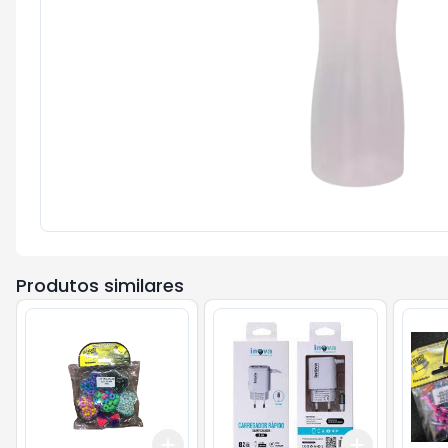
Produtos similares
Add
Add
+
3
+
5
+
10
+
3
+
5
+