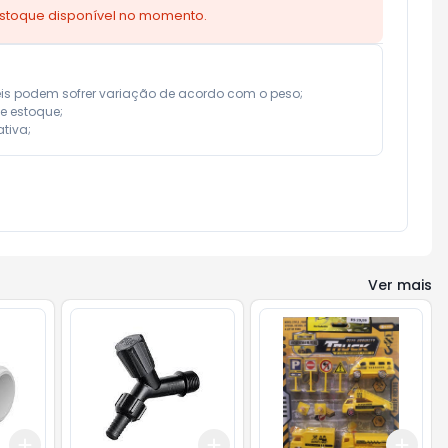
estoque disponível no momento.
eis podem sofrer variação de acordo com o peso;

e estoque;

tiva;
Ver mais
Add
Add
Add
+
3
+
5
+
10
+
3
+
5
+
10
+
3