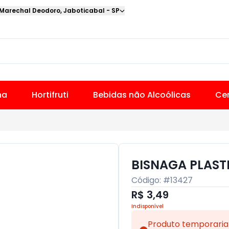
 Marechal Deodoro
,
Jaboticabal
-
SP
na
Hortifruti
Bebidas não Alcoólicas
Cer
BISNAGA PLAST
Código: #
13427
R$ 3,49
Indisponível
Produto temporaria