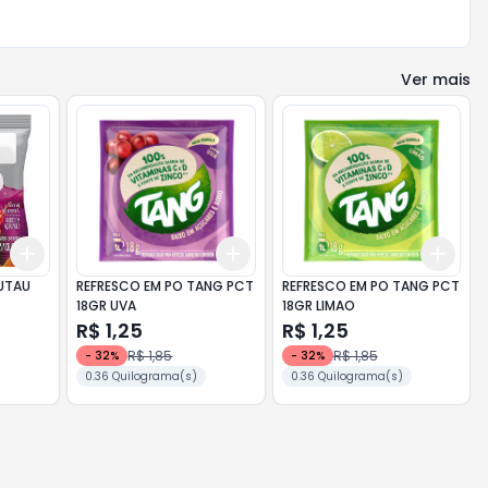
Ver mais
Add
Add
Add
+
3
+
5
+
10
+
3
+
5
+
10
+
3
RUTAU
REFRESCO EM PO TANG PCT
REFRESCO EM PO TANG PCT
18GR UVA
18GR LIMAO
R$ 1,25
R$ 1,25
R$ 1,85
R$ 1,85
-
32
%
-
32
%
0.36 Quilograma(s)
0.36 Quilograma(s)