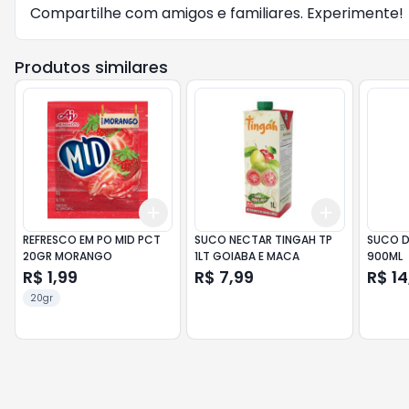
Compartilhe com amigos e familiares. Experimente!
Produtos similares
Add
Add
+
3
+
5
+
10
+
3
+
5
+
REFRESCO EM PO MID PCT
SUCO NECTAR TINGAH TP
SUCO D
20GR MORANGO
1LT GOIABA E MACA
900ML
R$ 1,99
R$ 7,99
R$ 14
20gr