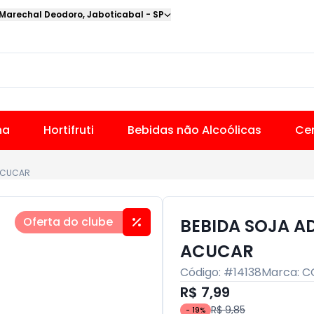
 Marechal Deodoro
,
Jaboticabal
-
SP
na
Hortifruti
Bebidas não Alcoólicas
Cer
 ACUCAR
Oferta do clube
BEBIDA SOJA AD
ACUCAR
Código: #
14138
Marca:
C
R$ 7,99
R$ 9,85
-
19
%