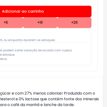
Adicionar ao carrinho
Subtotal:
R$ 0,00
+
5
+
10
+
20
026, ou enquanto durarem os estoques.
eis podem sofrer variação de acordo com o peso;

e estoque;

tiva;
açúcar e com 27% menos calorias! Produzido com o
olesterol e 0% lactose que contém fonte dos minerais
e para o café da manhã e lanche da tarde.