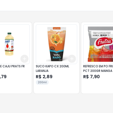
Add
Add
10
+
3
+
5
+
10
+
3
+
5
+
10
E CAJU PRATS FR
SUCO KAPO CX 200ML
REFRESCO EM PO F
LARANJA
PCT 200GR MANGA
,79
R$ 2,89
R$ 7,90
200ml