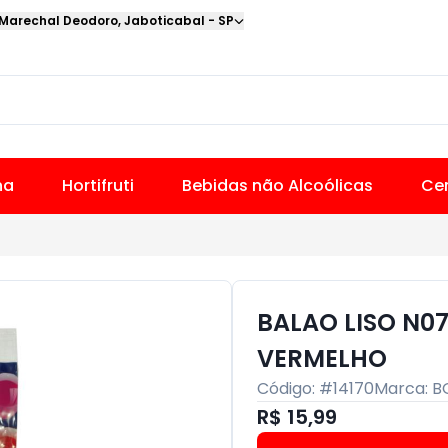
 Marechal Deodoro
,
Jaboticabal
-
SP
na
Hortifruti
Bebidas não Alcoólicas
Cer
BALAO LISO N0
VERMELHO
Código: #
14170
Marca:
B
R$ 15,99