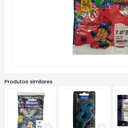
Produtos similares
Add
Add
+
3
+
5
+
10
+
3
+
5
+