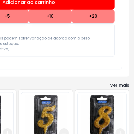
Adicionar ao carrinho
Subtotal:
R$ 0,00
+
5
+
10
+
20
eis podem sofrer variação de acordo com o peso;

e estoque;

tiva;
Ver mais
Add
Add
Add
+
3
+
5
+
10
+
3
+
5
+
10
+
3