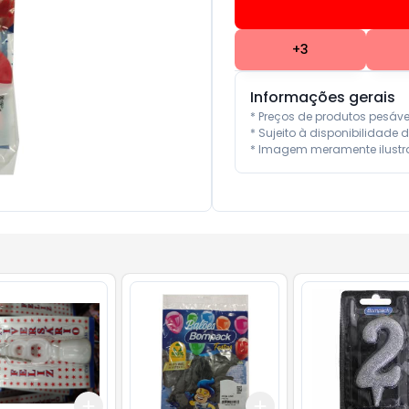
+
3
Informações gerais
* Preços de produtos pesáv
* Sujeito à disponibilidade d
* Imagem meramente ilustra
Add
Add
10
+
3
+
5
+
10
+
3
+
5
+
10