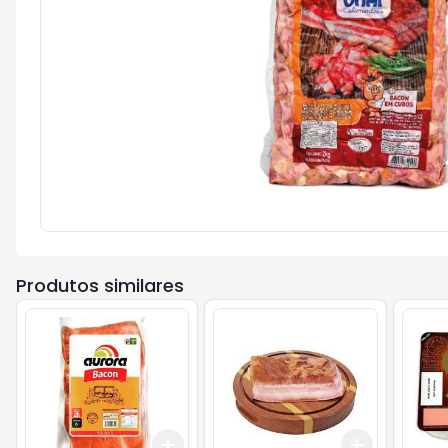
Produtos similares
Add
Add
+
3
+
5
+
10
+
0.3
kg
+