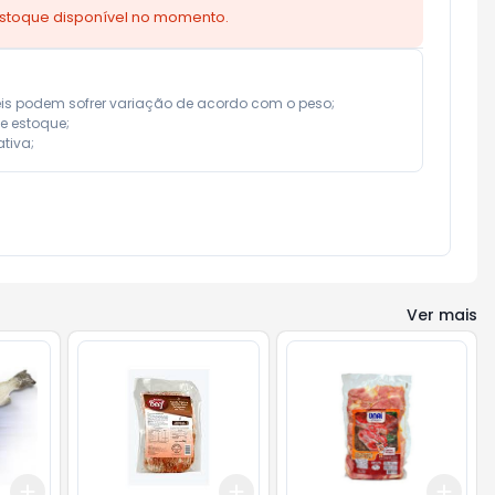
estoque disponível no momento.
eis podem sofrer variação de acordo com o peso;

e estoque;

tiva;
Ver mais
Add
Add
Add
+
3
+
5
+
10
+
3
+
5
+
10
+
3