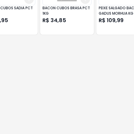
CUBOS SADIA PCT
BACON CUBOS BRASA PCT
PEIXE SALGADO BA
1KG
GADUS MORHUA KG
,95
R$ 34,85
R$ 109,99