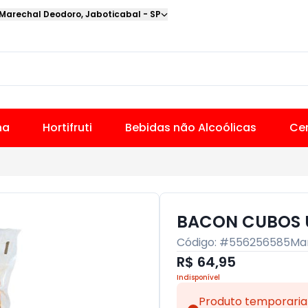
 Marechal Deodoro
,
Jaboticabal
-
SP
na
Hortifruti
Bebidas não Alcoólicas
Cer
BACON CUBOS 
Código: #
556256585
Ma
R$ 64,95
Indisponível
Produto temporaria