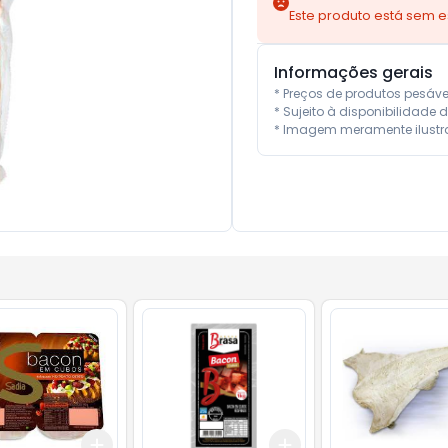
Este produto está sem 
Informações gerais
* Preços de produtos pesáv
* Sujeito à disponibilidade d
* Imagem meramente ilustra
Add
Add
0.5
kg
+
3
+
5
+
10
+
3
+
5
+
10