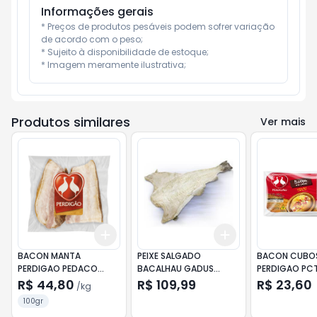
Informações gerais
* Preços de produtos pesáveis podem sofrer variação 
de acordo com o peso;

* Sujeito à disponibilidade de estoque;

* Imagem meramente ilustrativa;
Produtos similares
Ver mais
Add
Add
+
0.3
kg
+
0.5
kg
+
3
+
5
+
10
BACON MANTA
PEIXE SALGADO
BACON CUBO
PERDIGAO PEDACO
BACALHAU GADUS
PERDIGAO PC
(KG)
MORHUA KG
R$ 44,80
R$ 109,99
R$ 23,60
/
kg
100gr