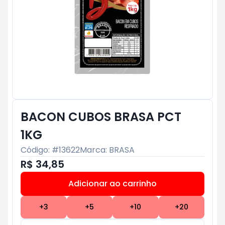
BACON CUBOS BRASA PCT
1KG
Código: #
13622
Marca:
BRASA
R$ 34,85
Adicionar ao carrinho
Subtotal:
R$ 0
+
3
+
5
+
10
+
20