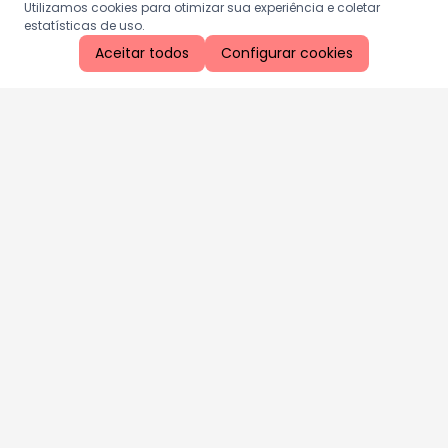
Utilizamos cookies para otimizar sua experiência e coletar
estatísticas de uso.
Aceitar todos
Configurar cookies
Aproveite as nossas promoções!
Cadastre seu e-mail e receba ofertas exclusivas.
QUERO RECEBER