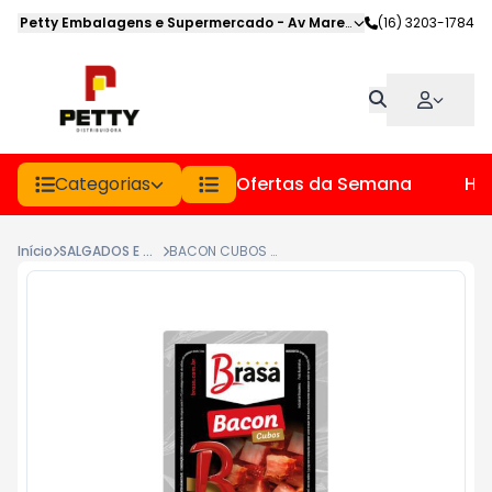
Petty Embalagens e Supermercado
-
Av Marechal Deodoro
(16) 3203-1784
,
Jabot
Categorias
Ofertas da Semana
Hor
Início
SALGADOS E DEFUMADOS
BACON CUBOS BRASA PCT 1KG