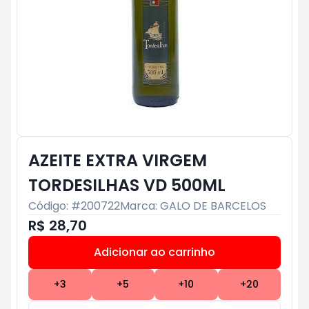
AZEITE EXTRA VIRGEM
TORDESILHAS VD 500ML
Código: #
200722
Marca:
GALO DE BARCELOS
R$ 28,70
Adicionar ao carrinho
Subtotal:
R$ 0
+
3
+
5
+
10
+
20