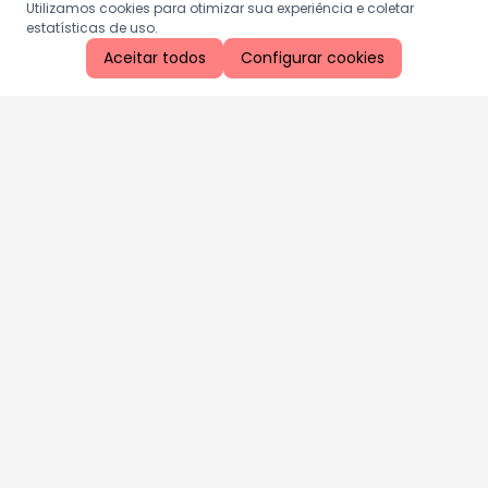
Utilizamos cookies para otimizar sua experiência e coletar
estatísticas de uso.
Aceitar todos
Configurar cookies
Aproveite as nossas promoções!
Cadastre seu e-mail e receba ofertas exclusivas.
QUERO RECEBER