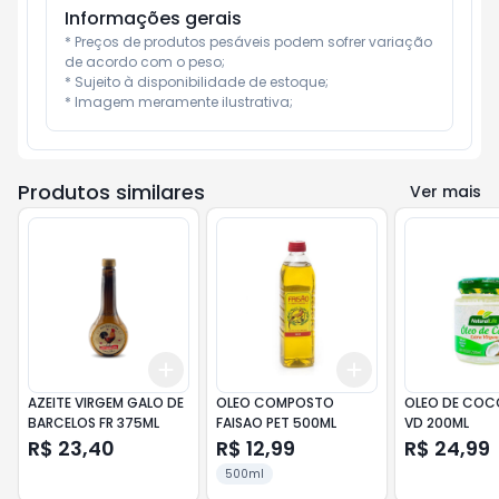
Informações gerais
* Preços de produtos pesáveis podem sofrer variação 
de acordo com o peso;

* Sujeito à disponibilidade de estoque;

* Imagem meramente ilustrativa;
Produtos similares
Ver mais
Add
Add
+
3
+
5
+
10
+
3
+
5
+
10
AZEITE VIRGEM GALO DE
OLEO COMPOSTO
OLEO DE COC
BARCELOS FR 375ML
FAISAO PET 500ML
VD 200ML
R$ 23,40
R$ 12,99
R$ 24,99
500ml