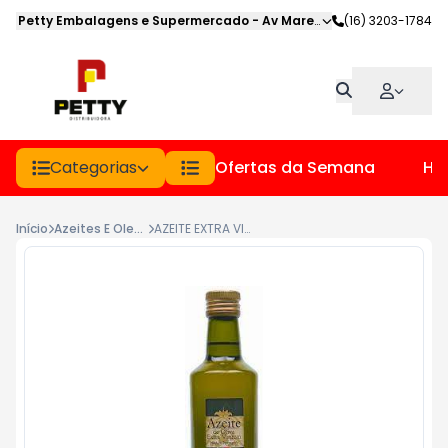
Petty Embalagens e Supermercado
-
Av Marechal Deodoro
(16) 3203-1784
,
Jabot
Categorias
Ofertas da Semana
Hor
Início
Azeites E Oleos
AZEITE EXTRA VIRGEM TORDESILHAS VD 500ML