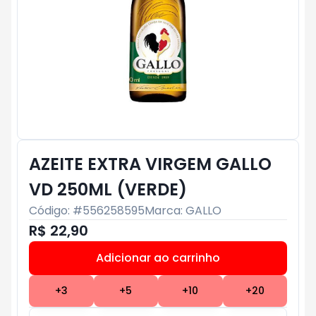
AZEITE EXTRA VIRGEM GALLO
VD 250ML (VERDE)
Código: #
556258595
Marca:
GALLO
R$ 22,90
Adicionar ao carrinho
Subtotal:
R$ 0
+
3
+
5
+
10
+
20