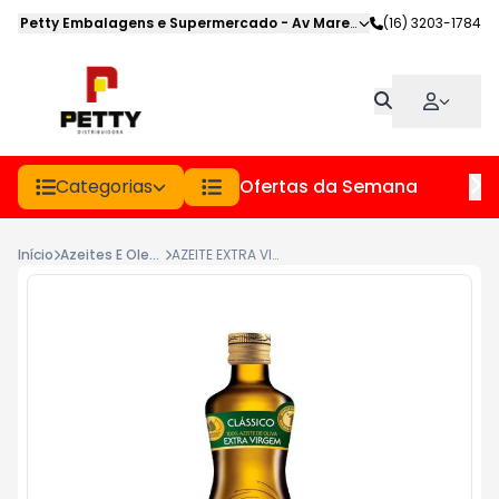
Petty Embalagens e Supermercado
-
Av Marechal Deodoro
(16) 3203-1784
,
Jabot
Categorias
Ofertas da Semana
Hor
Início
Azeites E Oleos
AZEITE EXTRA VIRGEM GALLO VD 250ML (VERDE)