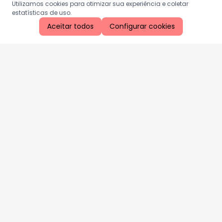
Utilizamos cookies para otimizar sua experiência e coletar
estatísticas de uso.
Aceitar todos
Configurar cookies
Aproveite as nossas promoções!
Cadastre seu e-mail e receba ofertas exclusivas.
QUERO RECEBER