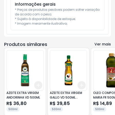
Informações gerais
* Preços de produtos pesáveis podem sofrer variação 
de acordo com o peso;

* Sujeito à disponibilidade de estoque;

* Imagem meramente ilustrativa;
Produtos similares
Ver mais
Add
Add
+
3
+
5
+
10
+
3
+
5
+
10
AZEITE EXTRA VIRGEM
AZEITE EXTRA VIRGEM
OLEO COMPO
ANDORINHA VD 500ML
GALLO VD 500ML
MARIA FR 500
(VERDE)
R$ 36,80
R$ 39,85
R$ 14,89
500ml
500ml
500ml