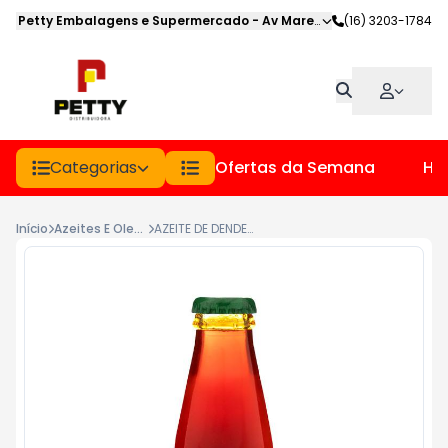
Petty Embalagens e Supermercado
-
Av Marechal Deodoro
(16) 3203-1784
,
Jabot
Categorias
Ofertas da Semana
Hor
Início
Azeites E Oleos
AZEITE DE DENDE CEPERA VD 100ML