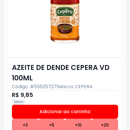
AZEITE DE DENDE CEPERA VD
100ML
Código: #
556257271
Marca:
CEPERA
R$ 9,85
100ml
Adicionar ao carrinho
Subtotal:
R$ 0
+
3
+
5
+
10
+
20