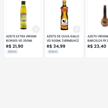
Add
Add
+
3
+
5
+
10
+
3
+
5
+
10
AZEITE EXTRA VIRGEM
AZEITE DE OLIVA GALLO
AZEITE VIRGE
BORGES VD 250ML
VD 500ML (VERMELHO)
BARCELOS FR 
R$ 21,90
R$ 34,99
R$ 23,40
250ml
500ml