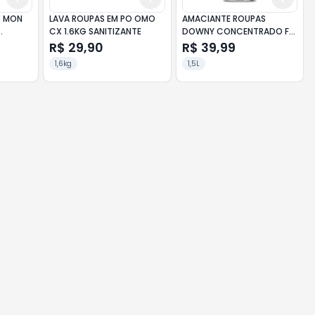
S MON
LAVA ROUPAS EM PO OMO
AMACIANTE ROUPAS
CX 1.6KG SANITIZANTE
DOWNY CONCENTRADO FR
1.5LT LIRIOS DO CAMPO
R$ 29,90
R$ 39,99
1,6kg
1,5L