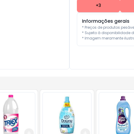
+
3
Informações gerais
* Preços de produtos pesáv
* Sujeito à disponibilidade d
* Imagem meramente ilustra
Add
Add
10
+
3
+
5
+
10
+
3
+
5
+
10