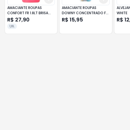
AMACIANTE ROUPAS
AMACIANTE ROUPAS
ALVEJAN
CONFORT FR 1.8LT BRISA
DOWNY CONCENTRADO FR
WHITE
FLORAL
500ML BRISA SUAVE
R$ 27,90
R$ 15,95
R$ 12
1,8L