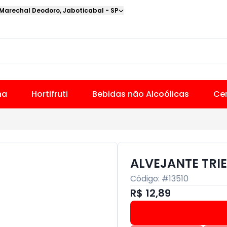
 Marechal Deodoro
,
Jaboticabal
-
SP
na
Hortifruti
Bebidas não Alcoólicas
Cer
ALVEJANTE TRIE
Código: #
13510
R$ 12,89