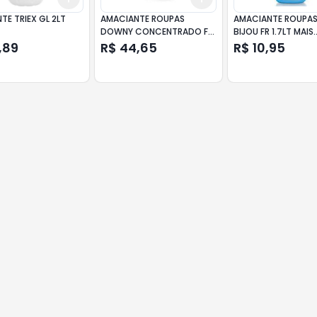
TE TRIEX GL 2LT
AMACIANTE ROUPAS
AMACIANTE ROUPA
DOWNY CONCENTRADO FR
BIJOU FR 1.7LT MAIS
1.5LT BRISA SUAVE PROMO
PERFUME
,89
R$ 44,65
R$ 10,95
150ML