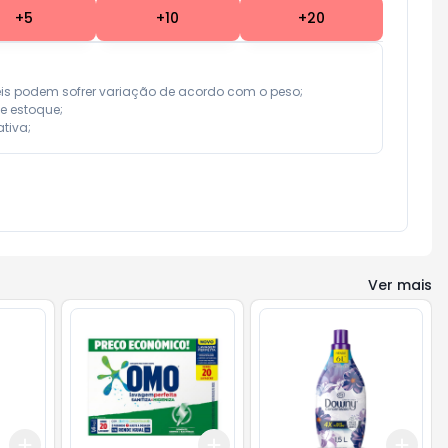
+
5
+
10
+
20
eis podem sofrer variação de acordo com o peso;

e estoque;

tiva;
Ver mais
Add
Add
Add
+
3
+
5
+
10
+
3
+
5
+
10
+
3