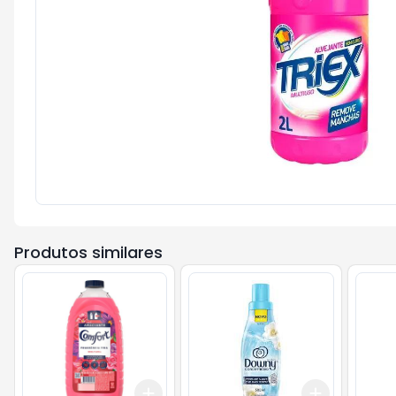
Produtos similares
Add
Add
+
3
+
5
+
10
+
3
+
5
+