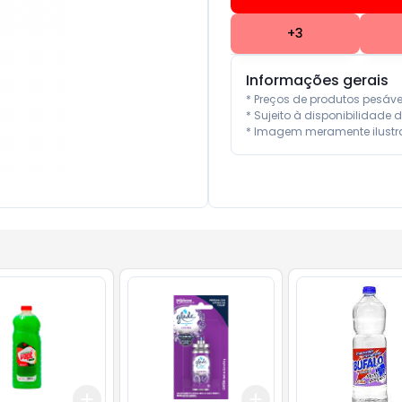
+
3
Informações gerais
* Preços de produtos pesáv
* Sujeito à disponibilidade d
* Imagem meramente ilustra
Add
Add
10
+
3
+
5
+
10
+
3
+
5
+
10