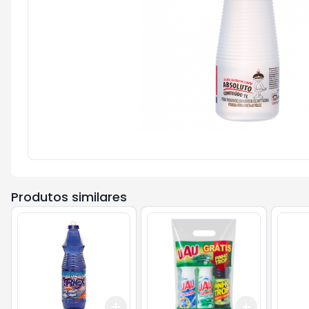
Produtos similares
Add
Add
+
3
+
5
+
10
+
3
+
5
+