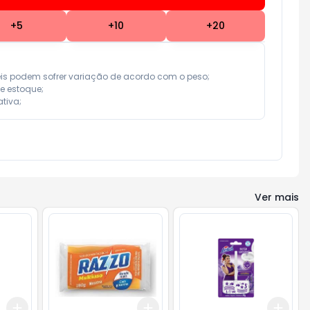
+
5
+
10
+
20
eis podem sofrer variação de acordo com o peso;

e estoque;

tiva;
Ver mais
Add
Add
Add
+
3
+
5
+
10
+
3
+
5
+
10
+
3