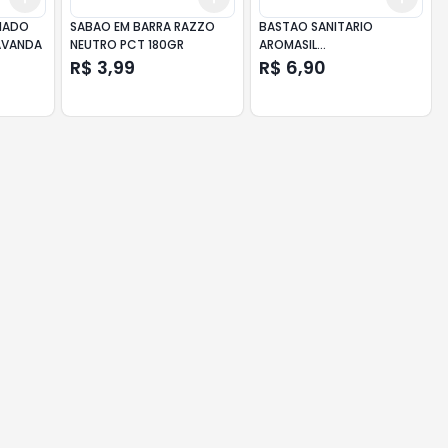
MADO
SABAO EM BARRA RAZZO
BASTAO SANITARIO
LAVANDA
NEUTRO PCT 180GR
AROMASIL
SUPORTE+BASTAO 28GR
R$ 3,99
R$ 6,90