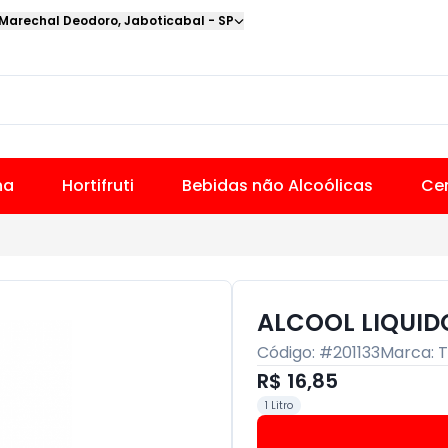
 Marechal Deodoro
,
Jaboticabal
-
SP
na
Hortifruti
Bebidas não Alcoólicas
Cer
ALCOOL LIQUIDO 
Código: #
201133
Marca:
T
R$ 16,85
1 Litro