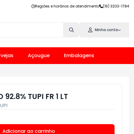
Regiões e horários de atendimento
(16) 3203-1784
Minha conta
vejas
Açougue
Embalagens
92.8% TUPI FR 1 LT
UPI
Adicionar ao carrinho
Subtotal:
R$ 0,00