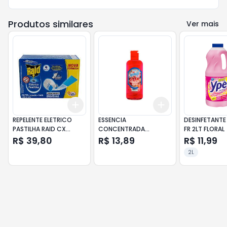
Produtos similares
Ver mais
Add
Add
+
3
+
5
+
10
+
3
+
5
+
10
REPELENTE ELETRICO
ESSENCIA
DESINFETANTE
PASTILHA RAID CX
CONCENTRADA
FR 2LT FLORAL
APARELHO+REFIL 4UN
AROMASIL FR 140ML
R$ 39,80
R$ 13,89
R$ 11,99
CEREJA E AVELA
2L