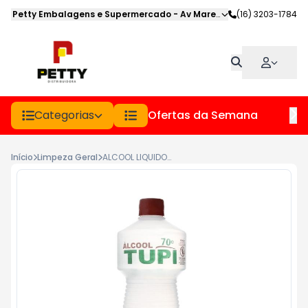
Petty Embalagens e Supermercado
-
Av Marechal Deodoro
(16) 3203-1784
,
Jabot
Categorias
Ofertas da Semana
Hor
Início
Limpeza Geral
ALCOOL LIQUIDO 70% TUPI FR 1LT