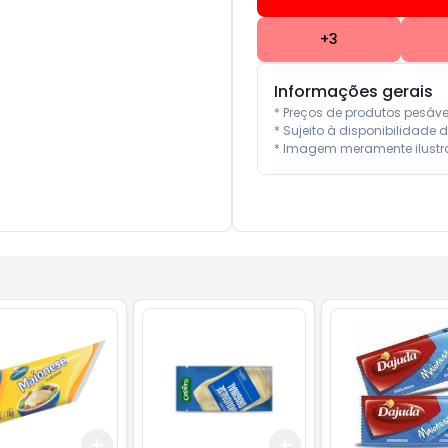
+
3
Informações gerais
* Preços de produtos pesáv
* Sujeito à disponibilidade d
* Imagem meramente ilustra
Add
Add
10
+
3
+
5
+
10
+
3
+
5
+
10