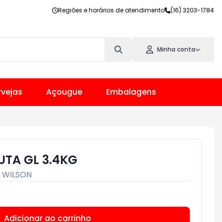
Regiões e horários de atendimento
(16) 3203-1784
Minha conta
vejas
Açougue
Embalagens
TA GL 3.4KG
:
WILSON
Adicionar ao carrinho
Subtotal:
R$ 0,00