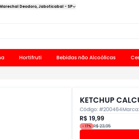
 Marechal Deodoro
,
Jaboticabal
-
SP
na
Hortifruti
Bebidas não Alcoólicas
Cer
KETCHUP CALCU
Código: #
200464
Marca
R$ 19,99
R$ 23,95
-
17
%