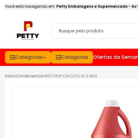
Você está navegando em:
Petty Embalagens e Supermercado
-
Av
Categorias
Categorias
Ofertas da Sema
Início
Condimentos
KETCHUP CALCUTA GL 3.4KG