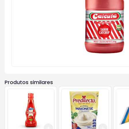
Produtos similares
Add
Add
+
3
+
5
+
10
+
3
+
5
+