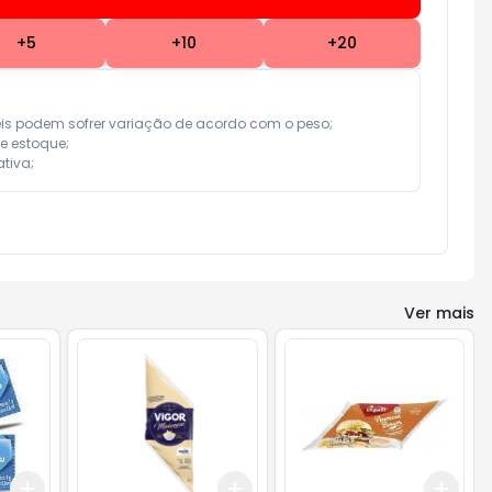
+
5
+
10
+
20
eis podem sofrer variação de acordo com o peso;

e estoque;

tiva;
Ver mais
Add
Add
Add
+
3
+
5
+
10
+
3
+
5
+
10
+
3