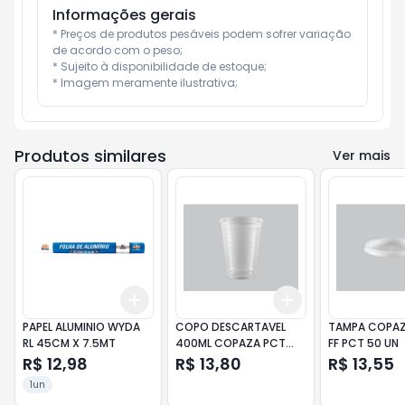
Informações gerais
* Preços de produtos pesáveis podem sofrer variação 
de acordo com o peso;

* Sujeito à disponibilidade de estoque;

* Imagem meramente ilustrativa;
Produtos similares
Ver mais
Add
Add
+
3
+
5
+
10
+
3
+
5
+
10
PAPEL ALUMINIO WYDA
COPO DESCARTAVEL
TAMPA COPAZ
RL 45CM X 7.5MT
400ML COPAZA PCT
FF PCT 50 UN
50UN
R$ 12,98
R$ 13,80
R$ 13,55
1un