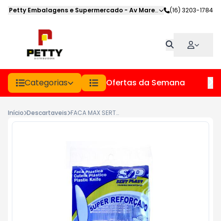
Petty Embalagens e Supermercado
-
Av Marechal Deodoro
(16) 3203-1784
,
Jabot
Categorias
Ofertas da Semana
Hor
Início
Descartaveis
FACA MAX SERT PLAST PCT 25UN