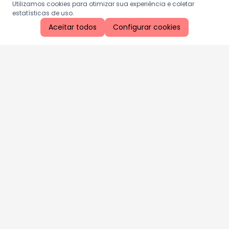
Utilizamos cookies para otimizar sua experiência e coletar
estatísticas de uso.
Aceitar todos
Configurar cookies
Aproveite as nossas promoções!
Cadastre seu e-mail e receba ofertas exclusivas.
QUERO RECEBER