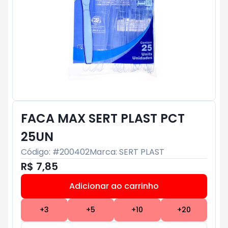
FACA MAX SERT PLAST PCT
25UN
Código: #
200402
Marca:
SERT PLAST
R$ 7,85
Adicionar ao carrinho
Subtotal:
R$ 0
+
3
+
5
+
10
+
20